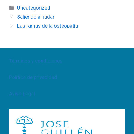
Categorías
Uncategorized
Saliendo a nadar
Las ramas de la osteopatía
Términos y condiciones
Política de privacidad
Aviso Legal