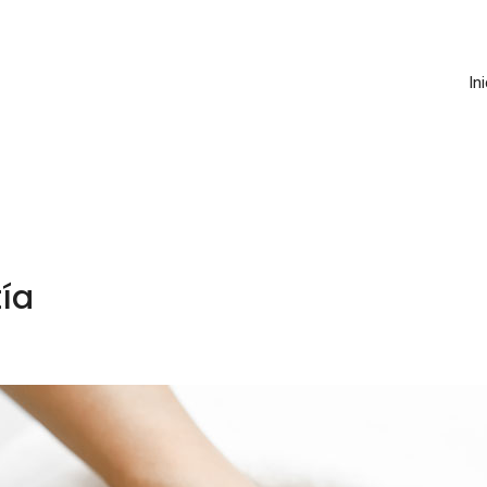
Ini
tín
ía